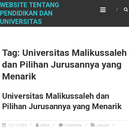
Skip
WEBSITE TENTANG
to
PENDIDIKAN DAN
content
UNIVERSITAS
Tag: Universitas Malikussaleh
dan Pilihan Jurusannya yang
Menarik
Universitas Malikussaleh dan
Pilihan Jurusannya yang Menarik
15/11/2025
admin
0 Komentar
Jurusan