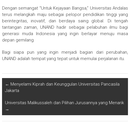
Dengan semangat “Untuk Kejayaan Bangsa,” Universitas Andalas
terus melangkah maju sebagai pelopor pendidikan tinggi yang
berintegritas, inovatif, dan berdaya saing global. Di tengah
tantangan zaman, UNAND hadir sebagai pelabuhan ilmu bagi
generasi muda Indonesia yang ingin berlayar menuju masa
depan gemilang.
Bagi siapa pun yang ingin menjadi bagian dari perubahan,
UNAND adalah tempat yang tepat untuk memulai perjalanan itu.
←
Menyelami Kiprah dan Keunggulan Universitas Pancasila
Jakarta
Universitas Malikussaleh dan Pilihan Jurusannya yang Menarik
→