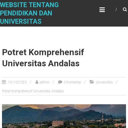
Skip
WEBSITE TENTANG
to
PENDIDIKAN DAN
content
UNIVERSITAS
Potret Komprehensif
Universitas Andalas
15/10/2025
admin
0 Komentar
Universitas
Potret Komprehensif Universitas Andalas