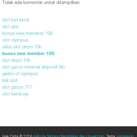
Tidak ada komentar untuk ditampilkan.
slot bet kecil
slot qris
bonus new member 100
slot olympus
situs slot depo 10k
bonus new member 100
slot depo 10k
slot gacor minimal deposit 5rb
gates of olympus
link slot
slot gacor 777
slot kamboja
Hak Cipta © 2026
Website Tentang Pendidikan dan Universitas
. Tema:
Himalayas