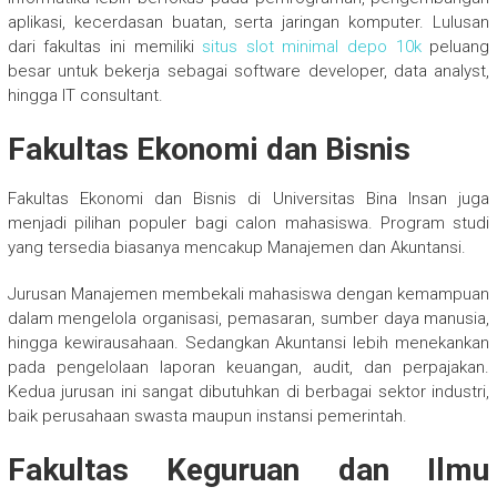
aplikasi, kecerdasan buatan, serta jaringan komputer. Lulusan
dari fakultas ini memiliki
situs slot minimal depo 10k
peluang
besar untuk bekerja sebagai software developer, data analyst,
hingga IT consultant.
Fakultas Ekonomi dan Bisnis
Fakultas Ekonomi dan Bisnis di Universitas Bina Insan juga
menjadi pilihan populer bagi calon mahasiswa. Program studi
yang tersedia biasanya mencakup Manajemen dan Akuntansi.
Jurusan Manajemen membekali mahasiswa dengan kemampuan
dalam mengelola organisasi, pemasaran, sumber daya manusia,
hingga kewirausahaan. Sedangkan Akuntansi lebih menekankan
pada pengelolaan laporan keuangan, audit, dan perpajakan.
Kedua jurusan ini sangat dibutuhkan di berbagai sektor industri,
baik perusahaan swasta maupun instansi pemerintah.
Fakultas Keguruan dan Ilmu