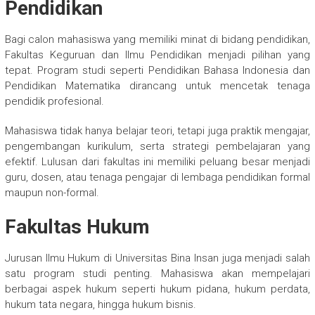
Pendidikan
Bagi calon mahasiswa yang memiliki minat di bidang pendidikan,
Fakultas Keguruan dan Ilmu Pendidikan menjadi pilihan yang
tepat. Program studi seperti Pendidikan Bahasa Indonesia dan
Pendidikan Matematika dirancang untuk mencetak tenaga
pendidik profesional.
Mahasiswa tidak hanya belajar teori, tetapi juga praktik mengajar,
pengembangan kurikulum, serta strategi pembelajaran yang
efektif. Lulusan dari fakultas ini memiliki peluang besar menjadi
guru, dosen, atau tenaga pengajar di lembaga pendidikan formal
maupun non-formal.
Fakultas Hukum
Jurusan Ilmu Hukum di Universitas Bina Insan juga menjadi salah
satu program studi penting. Mahasiswa akan mempelajari
berbagai aspek hukum seperti hukum pidana, hukum perdata,
hukum tata negara, hingga hukum bisnis.