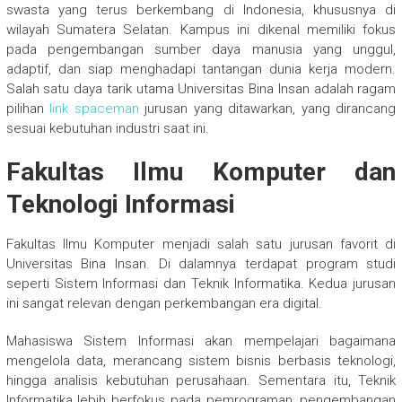
swasta yang terus berkembang di Indonesia, khususnya di
wilayah Sumatera Selatan. Kampus ini dikenal memiliki fokus
pada pengembangan sumber daya manusia yang unggul,
adaptif, dan siap menghadapi tantangan dunia kerja modern.
Salah satu daya tarik utama Universitas Bina Insan adalah ragam
pilihan
link spaceman
jurusan yang ditawarkan, yang dirancang
sesuai kebutuhan industri saat ini.
Fakultas Ilmu Komputer dan
Teknologi Informasi
Fakultas Ilmu Komputer menjadi salah satu jurusan favorit di
Universitas Bina Insan. Di dalamnya terdapat program studi
seperti Sistem Informasi dan Teknik Informatika. Kedua jurusan
ini sangat relevan dengan perkembangan era digital.
Mahasiswa Sistem Informasi akan mempelajari bagaimana
mengelola data, merancang sistem bisnis berbasis teknologi,
hingga analisis kebutuhan perusahaan. Sementara itu, Teknik
Informatika lebih berfokus pada pemrograman, pengembangan